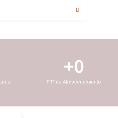
+
0
zados
FT² de Almacenamiento