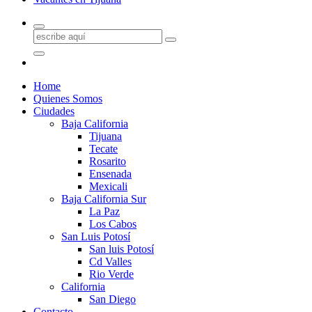
Home
Quienes Somos
Ciudades
Baja California
Tijuana
Tecate
Rosarito
Ensenada
Mexicali
Baja California Sur
La Paz
Los Cabos
San Luis Potosí
San luis Potosí
Cd Valles
Rio Verde
California
San Diego
Contacto