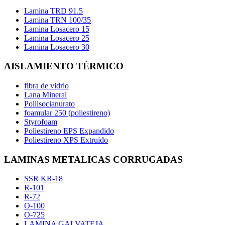
Lamina TRD 91.5
Lamina TRN 100/35
Lamina Losacero 15
Lamina Losacero 25
Lamina Losacero 30
AISLAMIENTO TÉRMICO
fibra de vidrio
Lana Mineral
Poliisocianurato
foamular 250 (poliestireno)
Styrofoam
Poliestireno EPS Expandido
Poliestireno XPS Extruido
LAMINAS METALICAS CORRUGADAS
SSR KR-18
R-101
R-72
O-100
O-725
LAMINA GALVATEJA