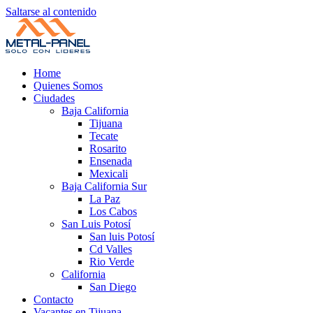
Saltarse al contenido
Home
Quienes Somos
Ciudades
Baja California
Tijuana
Tecate
Rosarito
Ensenada
Mexicali
Baja California Sur
La Paz
Los Cabos
San Luis Potosí
San luis Potosí
Cd Valles
Rio Verde
California
San Diego
Contacto
Vacantes en Tijuana