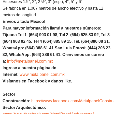
Espesores 1.5″, 2″, 2 ½”, 3″ (esp.), 4″, 5″ y 6″.
Se fabrica en 1.067 metros de ancho efectivo y hasta 12
metros de longitud.
Envíos a todo México!
Para mayor información llamé a nuestros números:
Tijuana Tel 1.
(664) 903 01 98, Tel 2. (664) 625 83 92, Tel 3.
(664) 903 02 45, Tel 4 (664) 885 89 15, Tel.
(664)886
08 31,
WhatsApp: (664) 388 61 41 San Luis Potosí: (444) 206 23
32, WhatsApp:
(664) 388 61 41.
O envíenos un correo
a:
info@metalpanel.com.mx
Ingrese a nuestra página de
Internet:
www.metalpanel.com.mx
Visítanos en Facebook y danos like.
Sector
Construcción:
https://www.facebook.com/MetalpanelConstru
Sector Arquitectónico: