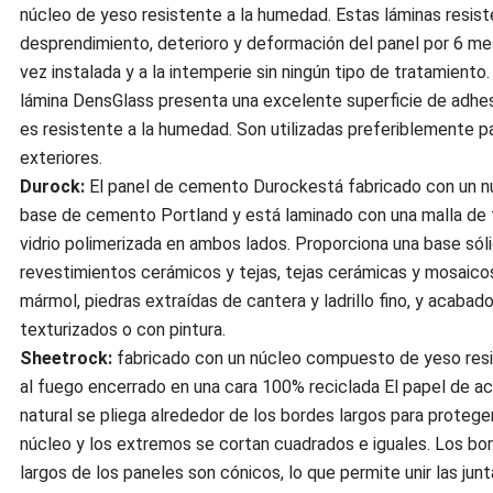
núcleo de yeso resistente a la humedad. Estas láminas resist
desprendimiento, deterioro y deformación del panel por 6 m
vez instalada y a la intemperie sin ningún tipo de tratamiento.
lámina DensGlass presenta una excelente superficie de adhes
es resistente a la humedad. Son utilizadas preferiblemente p
exteriores.
Durock:
El panel de cemento Durockestá fabricado con un n
base de cemento Portland y está laminado con una malla de f
vidrio polimerizada en ambos lados. Proporciona una base sól
revestimientos cerámicos y tejas, tejas cerámicas y mosaico
mármol, piedras extraídas de cantera y ladrillo fino, y acabad
texturizados o con pintura.
Sheetrock:
fabricado con un núcleo compuesto de yeso res
al fuego encerrado en una cara 100% reciclada El papel de a
natural se pliega alrededor de los bordes largos para proteger
núcleo y los extremos se cortan cuadrados e iguales. Los bo
largos de los paneles son cónicos, lo que permite unir las jun