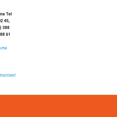
na Tel
02 45,
) 388
388 61
m.mx
ruccion/