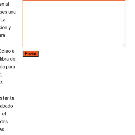
en al
eses una
 La
ión y
ara
úcleo a
ibra de
ida para
s,
os
istente
cabado
 el
rdes
tas