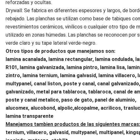
reforzadas y ocultas.
Drywall: Se fabrica en diferentes espesores y largos, de bord
rebajado. Las planchas se utilizan como base de tabiques co
revestimientos cerámicos, vinílicos o cualquier otro tipo de m
utilizado en zonas húmedas. Las planchas se reconocen por s
verde claro y su tape lateral verde-negro.
Otros tipos de productos que manejamos son:
lamina acanalada, lamina rectangular, lamina ondulada, l
R101, lamina galvanizada, lamina pintro, lamina lisa, lami
zintro, lamina ternium, lamina galvasid, lamina villacero, 
multypanel, canal liston, poste y canal, canal galvanizado
galvanizado, metal para tablaroca, tablaroca, canal de a
poste y canal metalico, paso de gato, panel de aluminio,
alucomex,
alucobond,
alpolic,
alcopalme, acrilicos, traslu
lamina transparente
Manejamos tambien productos de las siguientes marcas
ternium, villacero, galvasid, multypanel, multipanel, kings