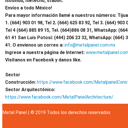
isosindu, metecno
, stabilit.
Envíos a todo México!
Para mayor información llamé a nuestros números: Tijua
1.
(664) 903 01 98, Tel 2. (664) 625 83 92, Tel 3. (664) 903 
Tel 4 (664) 885 89 15, Tel.
(664)886
08 31, WhatsApp: (664
61 41 San Luis Potosí: (444) 206 23 32, WhatsApp:
(664) 
41.
O envíenos un correo a:
info@metalpanel.com.mx
Ingrese a nuestra página de Internet:
www.metalpanel.co
Visítanos en Facebook y danos like.
Sector
Construcción:
https://www.facebook.com/MetalpanelConst
Sector Arquitectónico:
https://www.facebook.com/MetalPanelArchitecture/
Metal Panel | © 2019 Todos los derechos reservados