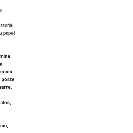
e
n
aterial
u papel
amina
na
lamina
, poste
marre,
cidos,
:
pan,