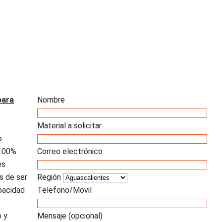
para
Nombre
Material a solicitar
o
 100%
Correo electrónico
es
s de ser
Región
apacidad
Telefono/Movil
o y
Mensaje (opcional)