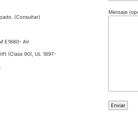
Mensaje (op
pado. (Consultar)
TM E1680- Air
ift (Class 90), UL 1897-
.