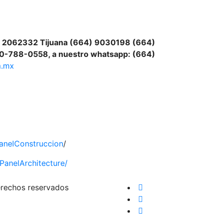
4) 2062332 Tijuana (664) 9030198 (664)
800-788-0558, a nuestro whatsapp: (664)
m.mx
anelConstruccion
/
anelArchitecture/
erechos reservados