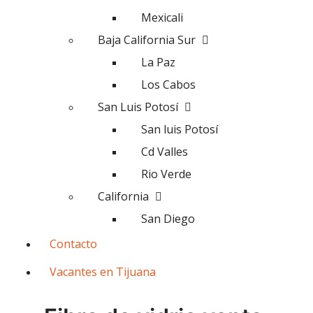
Mexicali
Baja California Sur
La Paz
Los Cabos
San Luis Potosí
San luis Potosí
Cd Valles
Rio Verde
California
San Diego
Contacto
Vacantes en Tijuana