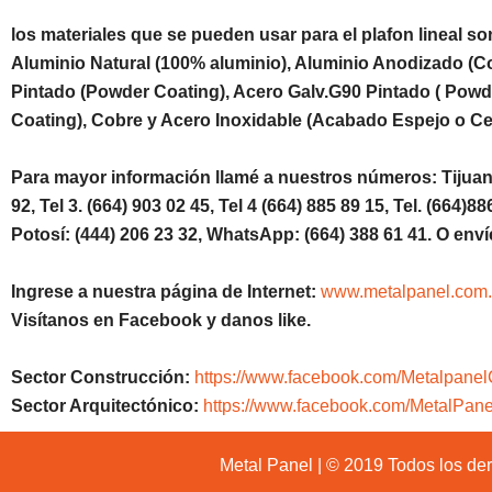
los materiales que se pueden usar para el plafon lineal so
Aluminio Natural (100% aluminio), Aluminio Anodizado (Co
Pintado (Powder Coating), Acero Galv.G90 Pintado ( Powd
Coating), Cobre y Acero Inoxidable (Acabado Espejo o Cep
Para mayor información llamé a nuestros números: Tijuana T
92, Tel 3. (664) 903 02 45, Tel 4 (664) 885 89 15, Tel. (664
Potosí: (444) 206 23 32, WhatsApp: (664) 388 61 41. O env
Ingrese a nuestra página de Internet:
www.metalpanel.com
Visítanos en Facebook y danos like.
Sector Construcción:
https://www.facebook.com/Metalpanel
Sector Arquitectónico:
https://www.facebook.com/MetalPanel
Metal Panel | © 2019 Todos los de