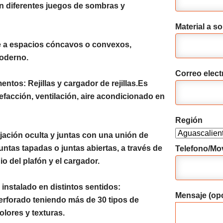
fón diferentes juegos de sombras y
Material a sol
te a espacios cóncavos o convexos,
moderno.
Correo elect
entos: Rejillas y cargador de rejillas.Es
lefacción, ventilación, aire acondicionado en
Región
ijación oculta y juntas con una unión de
untas tapadas o juntas abiertas, a través de
Telefono/Mov
o del plafón y el cargador.
instalado en distintos sentidos:
Mensaje (opc
 perforado teniendo más de 30 tipos de
lores y texturas.