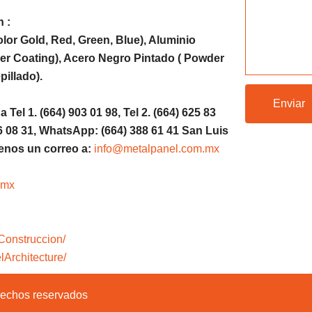
n :
lor Gold, Red, Green, Blue), Aluminio
er Coating), Acero Negro Pintado ( Powder
illado).
el 1. (664) 903 01 98, Tel 2. (664) 625 83
)886 08 31, WhatsApp: (664) 388 61 41 San Luis
íenos un correo a:
info@metalpanel.com.mx
.mx
Construccion/
Architecture/
rechos reservados