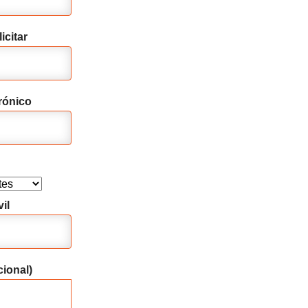
icitar
rónico
il
ional)