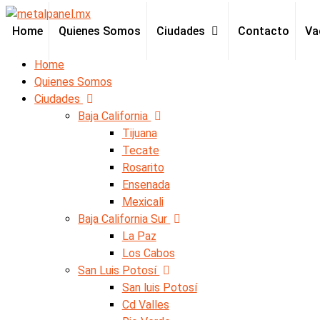
Home
Quienes Somos
Ciudades
Contacto
Va
Home
Quienes Somos
Ciudades
Baja California
Tijuana
Tecate
Rosarito
Ensenada
Mexicali
Baja California Sur
La Paz
Los Cabos
San Luis Potosí
San luis Potosí
Cd Valles