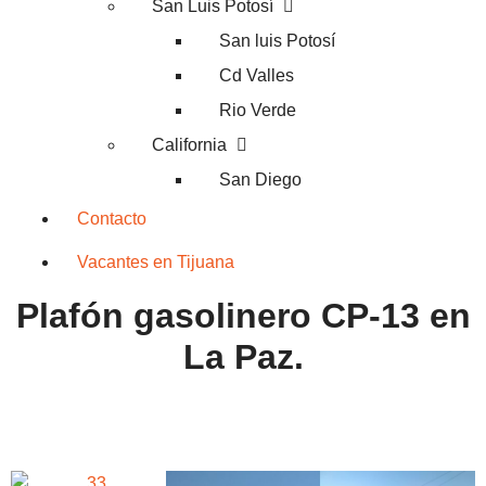
San Luis Potosí
San luis Potosí
Cd Valles
Rio Verde
California
San Diego
Contacto
Vacantes en Tijuana
Plafón gasolinero CP-13 en
La Paz.