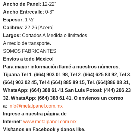
Ancho de Panel:
12-22”
Ancho Entrecalle:
0-3”
Espesor:
1 ½”
Calibres:
22-26 [Acero]
Largos:
Cortados A Medida o limitados
A medio de transporte.
SOMOS FABRICANTES.
Envíos a todo México!
Para mayor información llamé a nuestros números:
Tijuana Tel 1.
(664) 903 01 98, Tel 2. (664) 625 83 92, Tel 3.
(664) 903 02 45, Tel 4 (664) 885 89 15, Tel.
(664)886
08 31,
WhatsApp: (664) 388 61 41 San Luis Potosí: (444) 206 23
32, WhatsApp:
(664) 388 61 41.
O envíenos un correo
a:
info@metalpanel.com.mx
Ingrese a nuestra página de
Internet:
www.metalpanel.com.mx
Visítanos en Facebook y danos like.