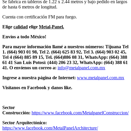
Se fabrica en tableros de 1.22 x 2.44 metros y bajo pedido en largos
de hasta 6 metros de longitud.
Cuenta con certificación FM para fuego.
Elige
calidad
elige
Metal-Panel.
Envíos a todo México!
Para mayor información llamé a nuestros números: Tijuana Tel
1.
(664) 903 01 98, Tel 2. (664) 625 83 92, Tel 3. (664) 903 02 45,
Tel 4 (664) 885 89 15, Tel.
(664)886
08 31, WhatsApp: (664) 388
61 41 San Luis Potosí: (444) 206 23 32, WhatsApp:
(664) 388 61
41.
O envíenos un correo a:
info@metalpanel.com.mx
Ingrese a nuestra página de Internet:
www.metalpanel.com.mx
Visítanos en Facebook y danos like.
Sector
Construcción:
https://www.facebook.com/MetalpanelConstruccion/
Sector Arquitectónico:
https://www.facebook.com/MetalPanelArchitecture/