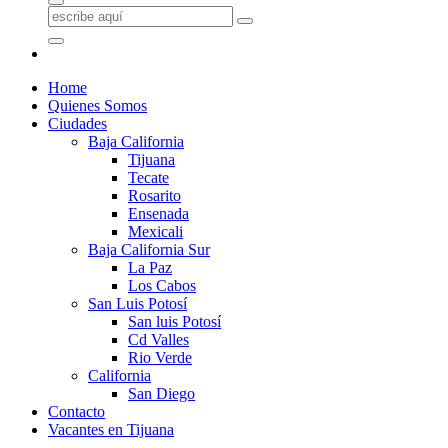
Home
Quienes Somos
Ciudades
Baja California
Tijuana
Tecate
Rosarito
Ensenada
Mexicali
Baja California Sur
La Paz
Los Cabos
San Luis Potosí
San luis Potosí
Cd Valles
Rio Verde
California
San Diego
Contacto
Vacantes en Tijuana