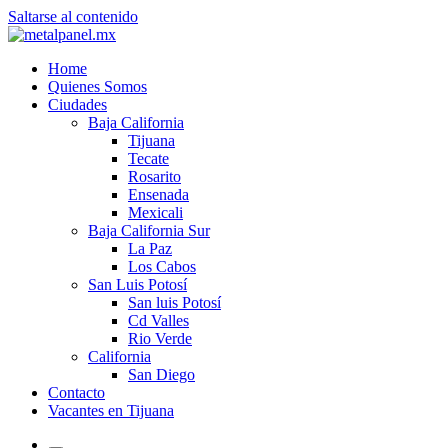
Saltarse al contenido
Home
Quienes Somos
Ciudades
Baja California
Tijuana
Tecate
Rosarito
Ensenada
Mexicali
Baja California Sur
La Paz
Los Cabos
San Luis Potosí
San luis Potosí
Cd Valles
Rio Verde
California
San Diego
Contacto
Vacantes en Tijuana