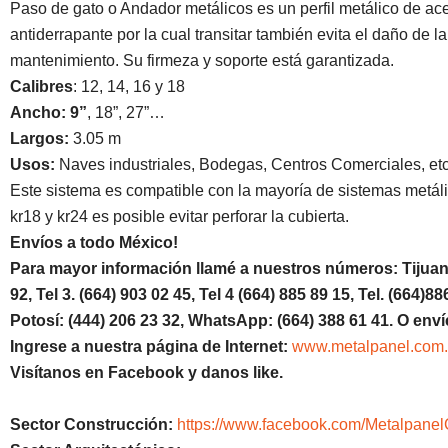
Paso de gato o Andador metálicos es un perfil metálico de ac
antiderrapante por la cual transitar también evita el daño de la
mantenimiento. Su firmeza y soporte está garantizada.
Calibres
: 12, 14, 16 y 18
Ancho:
9”
, 18”, 27”…
Largos:
3.05 m
Usos:
Naves industriales, Bodegas, Centros Comerciales, etc
Este sistema es compatible con la mayoría de sistemas metá
kr18 y kr24 es posible evitar perforar la cubierta.
Envíos a todo México!
Para mayor información llamé a nuestros números: Tijuan
92, Tel 3. (664) 903 02 45, Tel 4 (664) 885 89 15, Tel.
(664)88
Potosí: (444) 206 23 32, WhatsApp:
(664) 388 61 41.
O enví
Ingrese a nuestra página de Internet:
www.metalpanel.com
Visítanos en Facebook y danos like.
Sector Construcción:
https://www.facebook.com/Metalpanel