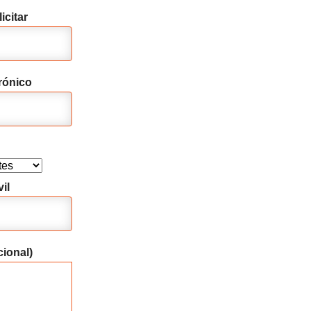
icitar
rónico
il
ional)