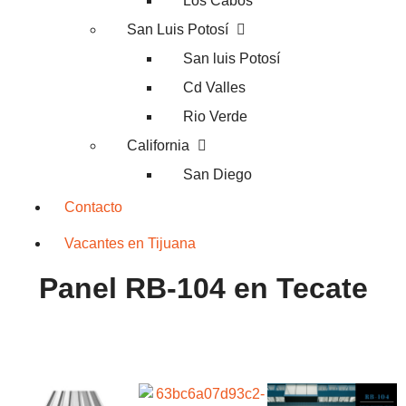
Los Cabos
San Luis Potosí
San luis Potosí
Cd Valles
Rio Verde
California
San Diego
Contacto
Vacantes en Tijuana
Panel RB-104 en Tecate