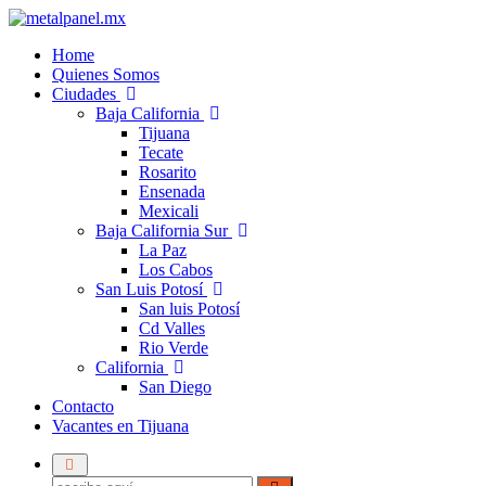
Home
Quienes Somos
Ciudades
Baja California
Tijuana
Tecate
Rosarito
Ensenada
Mexicali
Baja California Sur
La Paz
Los Cabos
San Luis Potosí
San luis Potosí
Cd Valles
Rio Verde
California
San Diego
Contacto
Vacantes en Tijuana