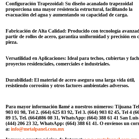
Configuración Trapezoidal: Su diseño acanalado trapezoidal
proporciona una mayor resistencia estructural, facilitando la
evacuación del agua y aumentando su capacidad de carga.
Fabricación de Alta Calidad: Producido con tecnología avanza
partir de rollos de acero, garantiza uniformidad y precisión en 
pieza.
Versatilidad en Aplicaciones: Ideal para techos, cubiertas y fac
proyectos residenciales, comerciales e industriales.
Durabilidad: El material de acero asegura una larga vida útil,
resistiendo corrosión y otros factores ambientales adversos.
Para mayor información llamé a nuestros números: Tijuana Tel 
903 01 98, Tel 2. (664) 625 83 92, Tel 3. (664) 903 02 45, Tel 4 (6
89 15, Tel. (664)886 08 31, WhatsApp: (664) 388 61 41 San Luis
(444) 206 23 32, WhatsApp: (664) 388 61 41. O envíenos un cor
a:
info@metalpanel.com.mx