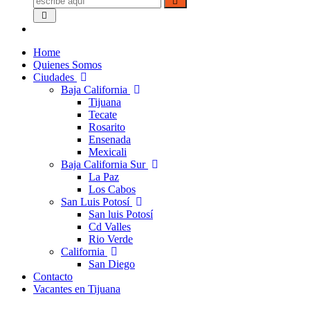
Home
Quienes Somos
Ciudades
Baja California
Tijuana
Tecate
Rosarito
Ensenada
Mexicali
Baja California Sur
La Paz
Los Cabos
San Luis Potosí
San luis Potosí
Cd Valles
Rio Verde
California
San Diego
Contacto
Vacantes en Tijuana