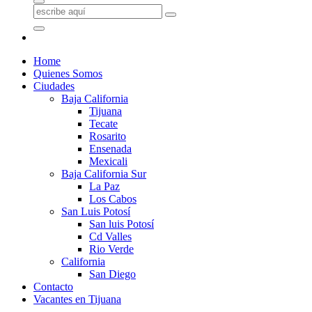
Home
Quienes Somos
Ciudades
Baja California
Tijuana
Tecate
Rosarito
Ensenada
Mexicali
Baja California Sur
La Paz
Los Cabos
San Luis Potosí
San luis Potosí
Cd Valles
Rio Verde
California
San Diego
Contacto
Vacantes en Tijuana