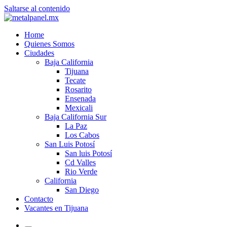
Saltarse al contenido
Home
Quienes Somos
Ciudades
Baja California
Tijuana
Tecate
Rosarito
Ensenada
Mexicali
Baja California Sur
La Paz
Los Cabos
San Luis Potosí
San luis Potosí
Cd Valles
Rio Verde
California
San Diego
Contacto
Vacantes en Tijuana