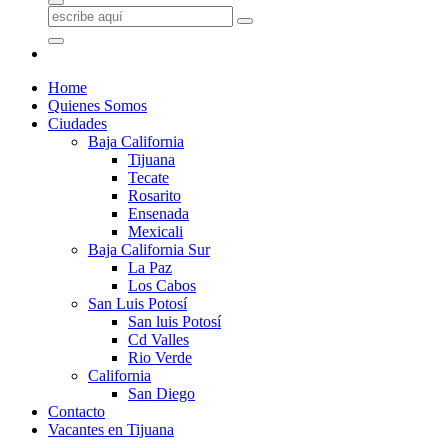
Home
Quienes Somos
Ciudades
Baja California
Tijuana
Tecate
Rosarito
Ensenada
Mexicali
Baja California Sur
La Paz
Los Cabos
San Luis Potosí
San luis Potosí
Cd Valles
Rio Verde
California
San Diego
Contacto
Vacantes en Tijuana