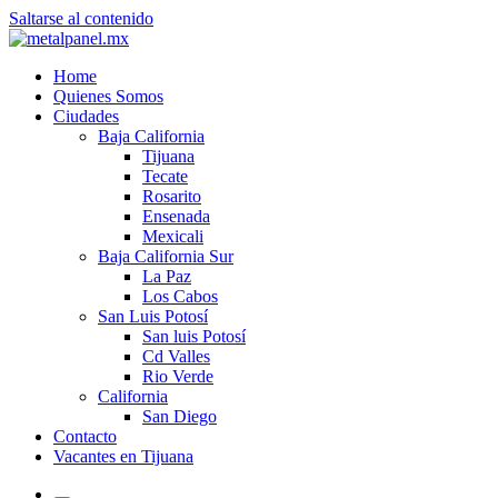
Saltarse al contenido
Home
Quienes Somos
Ciudades
Baja California
Tijuana
Tecate
Rosarito
Ensenada
Mexicali
Baja California Sur
La Paz
Los Cabos
San Luis Potosí
San luis Potosí
Cd Valles
Rio Verde
California
San Diego
Contacto
Vacantes en Tijuana