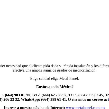
er necesidad que el cliente pida dada su rápida instalación y los difer
efectiva una amplia gama de grados de insonorización.
Elige calidad elige Metal-Panel.
Envíos a todo México!
 1.
(664) 903 01 98, Tel 2. (664) 625 83 92, Tel 3. (664) 903 02 45, T
44) 206 23 32, WhatsApp:
(664) 388 61 41.
O envíenos un correo a:
Ingrese a nuestra página de Internet:
www.metalpanel.com.mx