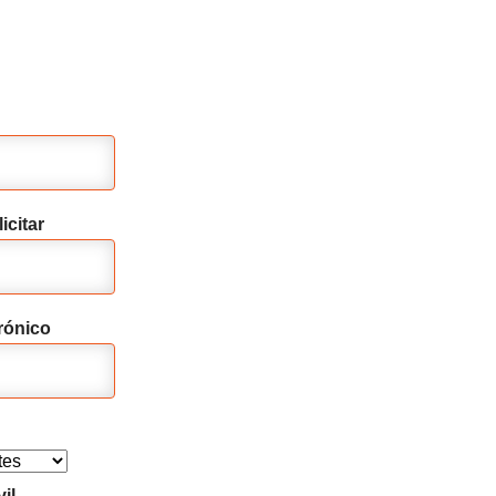
icitar
rónico
il