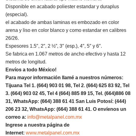
Disponible en acabado poliester estandar y duraplus
(especial).
el acabado de ambas laminas es embozado en color
arena y liso en color blanco y como estandar en calibres
26/26.
Espesores 1.5″, 2″, 2 ½”, 3″ (esp.), 4″, 5″ y 6″.
Se fabrica en 1.067 metros de ancho efectivo y hasta 12
metros de longitud.
Envíos a todo México!
Para mayor información llamé a nuestros números:
Tijuana Tel 1.
(664) 903 01 98, Tel 2. (664) 625 83 92, Tel
3. (664) 903 02 45, Tel 4 (664) 885 89 15, Tel.
(664)886
08
31, WhatsApp: (664) 388 61 41 San Luis Potosí: (444)
206 23 32, WhatsApp:
(664) 388 61 41.
O envíenos un
correo a:
info@metalpanel.com.mx
Ingrese a nuestra página de
Internet:
www.metalpanel.com.mx