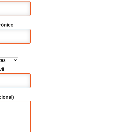
rónico
il
ional)