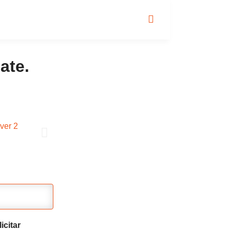
ate.
icitar