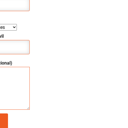
il
ional)