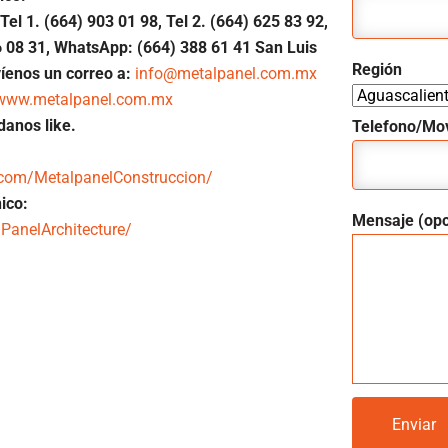
Tel 1.
(664) 903 01 98, Tel 2. (664) 625 83 92,
6
08 31, WhatsApp: (664) 388 61 41 San Luis
Región
íenos un correo a:
info@metalpanel.com.mx
www.metalpanel.com.mx
danos like.
Telefono/Mov
.com/MetalpanelConstruccion/
ico:
Mensaje (opc
PanelArchitecture/