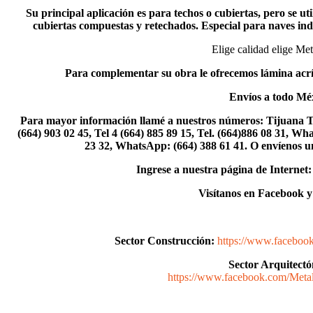
Su principal aplicación es para techos o cubiertas, pero se u
cubiertas compuestas y retechados. Especial para naves indu
Elige calidad elige Met
Para complementar su obra le ofrecemos
lámina acrí
Envíos a todo Mé
Para mayor información llamé a nuestros números: Tijuana T
(664) 903 02 45, Tel 4 (664) 885 89 15, Tel.
(664)886
08 31, Wha
23 32, WhatsApp:
(664) 388 61 41.
O envíenos u
Ingrese a nuestra página de Internet:
Visítanos en Facebook y 
Sector Construcción:
https://www.faceboo
Sector Arquitectó
https://www.facebook.com/Metal