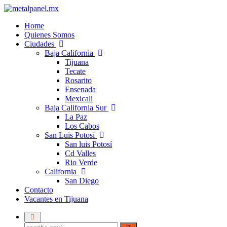
Home
Quienes Somos
Ciudades
Baja California
Tijuana
Tecate
Rosarito
Ensenada
Mexicali
Baja California Sur
La Paz
Los Cabos
San Luis Potosí
San luis Potosí
Cd Valles
Rio Verde
California
San Diego
Contacto
Vacantes en Tijuana