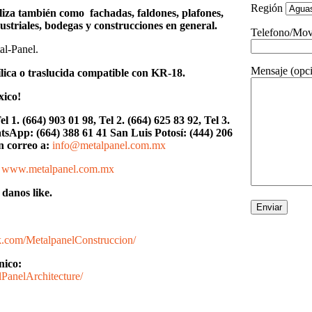
Región
tiliza también como fachadas, faldones, plafones,
striales, bodegas y construcciones en general.
Telefono/Mov
al-Panel.
Mensaje (opci
lica o traslucida compatible con KR-18.
xico!
el 1.
(664) 903 01 98, Tel 2. (664) 625 83 92, Tel 3.
tsApp: (664) 388 61 41 San Luis Potosí: (444) 206
n correo a:
info@metalpanel.com.mx
www.metalpanel.com.mx
danos like.
k.com/MetalpanelConstruccion/
nico:
PanelArchitecture/