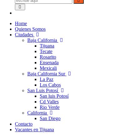
Home
Quienes Somos
Ciudades
Baja California
Tijuana
Tecate
Rosarito
Ensenada
Mexicali
Baja California Sur
La Paz
Los Cabos
San Luis Potosí
San luis Potosí
Cd Valles
Rio Verde
California
San Diego
Contacto
Vacantes en Tijuana