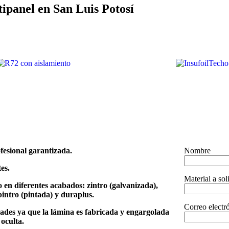
panel en San Luis Potosí
ofesional garantizada.
Nombre
es.
Material a soli
o
en diferentes acabados: zintro (galvanizada),
intro (pintada) y duraplus.
Correo electr
dades ya que la lámina es fabricada y engargolada
 oculta.