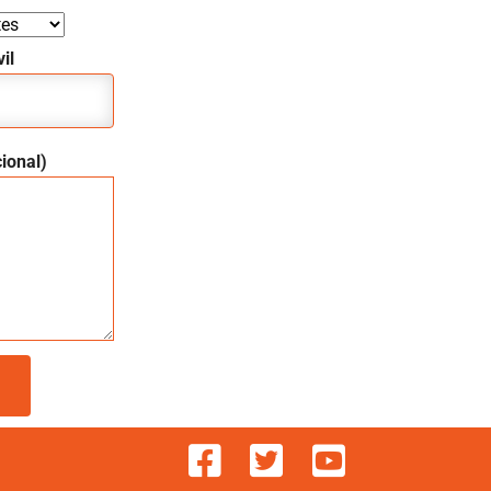
il
ional)