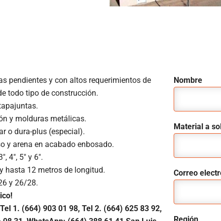
as pendientes y con altos requerimientos de
Nombre
de todo tipo de construcción.
 tapajuntas.
ión y molduras metálicas.
Material a sol
ar o dura-plus (especial).
iso y arena en acabado enbosado.
″, 4″, 5″ y 6″.
 y hasta 12 metros de longitud.
Correo elect
26 y 26/28.
ico!
Tel 1.
(664) 903 01 98, Tel 2. (664) 625 83 92,
Región