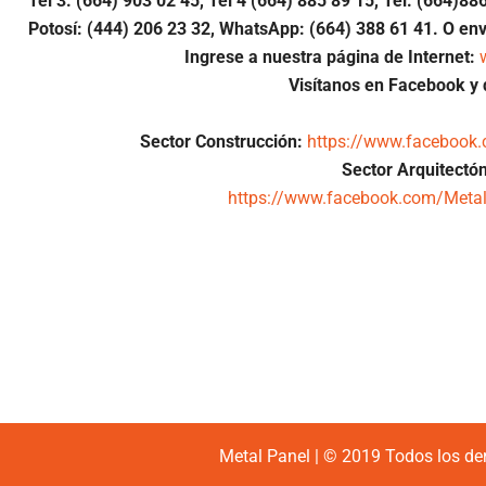
Tel 3. (664) 903 02 45, Tel 4 (664) 885 89 15, Tel.
(664)88
Potosí: (444) 206 23 32, WhatsApp:
(664) 388 61 41.
O env
Ingrese a nuestra página de Internet:
Visítanos en Facebook y 
Sector Construcción:
https://www.facebook
Sector Arquitectón
https://www.facebook.com/Metal
Metal Panel | © 2019 Todos los de