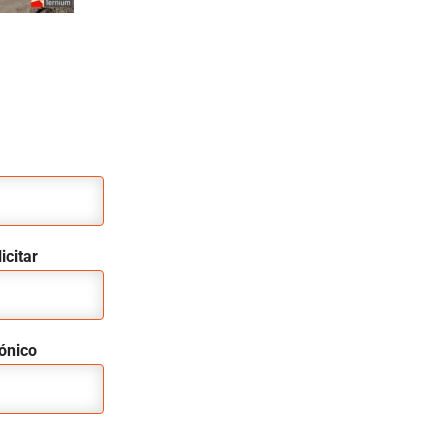
icitar
rónico