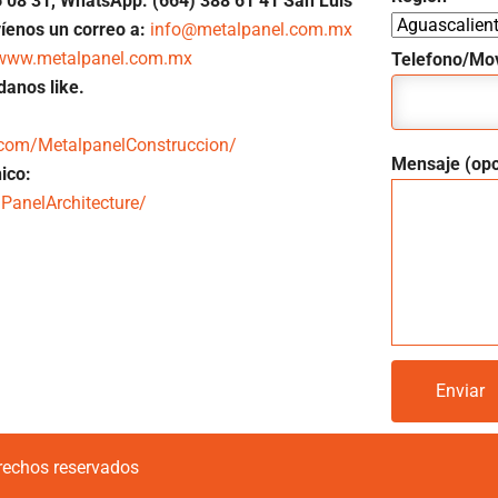
6
08 31, WhatsApp: (664) 388 61 41 San Luis
íenos un correo a:
info@metalpanel.com.mx
www.metalpanel.com.mx
Telefono/Mov
danos like.
.com/MetalpanelConstruccion/
Mensaje (opc
ico:
PanelArchitecture/
rechos reservados