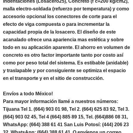
indentaciones (Losacero25), Concreto (f´c=200 kg/cm2),
malla electro-soldada (refuerzo por temperatura) y como
accesorio opcional los conectores de corte para el
efecto de viga compuesta o para incrementar la
capacidad propia de la losacero. El diseño de este
acanalado ofrece una apariencia mas estética y sobre
todo en su aplicación aparente. El ahorro en volumen de
concreto es otro factor importante tanto por costo así
como por peso total del sistema. Es estibable (anidable)
y traslapable y por consiguiente se optimiza el espacio
en el transporte y en el sitio de construcción.
Envíos a todo México!
Para mayor información llamé a nuestros números:
Tijuana Tel 1.
(664) 903 01 98, Tel 2. (664) 625 83 92, Tel 3.
(664) 903 02 45, Tel 4 (664) 885 89 15, Tel.
(664)886 08 31,
WhatsApp: (664) 388 61 41 San Luis Potosí: (444) 206 23
32, WhatsApp: (664) 388 61 41. O envíenos un correo