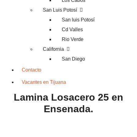
Los Cabos
San Luis Potosí
San luis Potosí
Cd Valles
Rio Verde
California
San Diego
Contacto
Vacantes en Tijuana
Lamina Losacero 25 en
Ensenada.