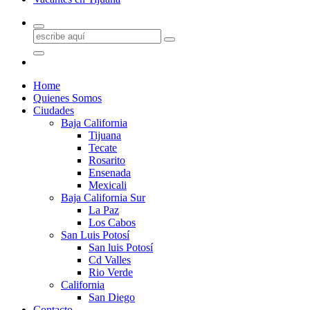
Home
Quienes Somos
Ciudades
Baja California
Tijuana
Tecate
Rosarito
Ensenada
Mexicali
Baja California Sur
La Paz
Los Cabos
San Luis Potosí
San luis Potosí
Cd Valles
Rio Verde
California
San Diego
Contacto