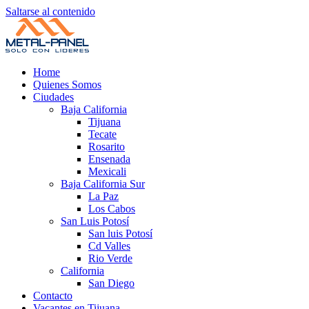
Saltarse al contenido
Home
Quienes Somos
Ciudades
Baja California
Tijuana
Tecate
Rosarito
Ensenada
Mexicali
Baja California Sur
La Paz
Los Cabos
San Luis Potosí
San luis Potosí
Cd Valles
Rio Verde
California
San Diego
Contacto
Vacantes en Tijuana