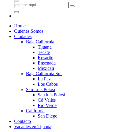
Home
Quienes Somos
Ciudades
Baja California
Tijuana
Tecate
Rosarito
Ensenada
Mexicali
Baja California Sur
La Paz
Los Cabos
San Luis Potosí
San luis Potosí
Cd Valles
Rio Verde
California
San Diego
Contacto
Vacantes en Tijuana