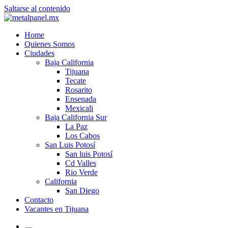
Saltarse al contenido
Home
Quienes Somos
Ciudades
Baja California
Tijuana
Tecate
Rosarito
Ensenada
Mexicali
Baja California Sur
La Paz
Los Cabos
San Luis Potosí
San luis Potosí
Cd Valles
Rio Verde
California
San Diego
Contacto
Vacantes en Tijuana