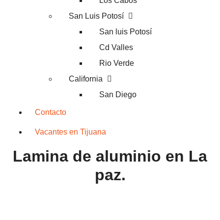
Los Cabos
San Luis Potosí
San luis Potosí
Cd Valles
Rio Verde
California
San Diego
Contacto
Vacantes en Tijuana
Lamina de aluminio en La
paz.