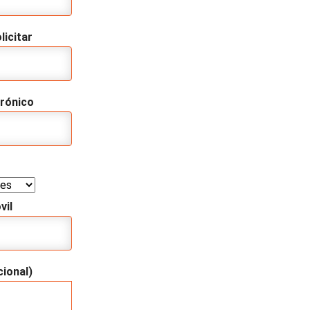
licitar
trónico
vil
ional)