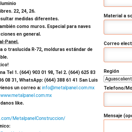
aluminio
res. 22, 24, 26.
Material a so
nsultar medidas diferentes.
a también como muros. Especial para naves
cciones en general.
l-Panel.
Correo elec
ca o traslucida R-72, molduras estándar de
ble.
ico!
Región
na Tel 1.
(664) 903 01 98, Tel 2. (664) 625 83
86
08 31, WhatsApp: (664) 388 61 41 San Luis
íenos un correo a:
info@metalpanel.com.mx
Telefono/Mo
www.metalpanel.com.mx
danos like.
Mensaje (opc
.com/MetalpanelConstruccion/
nico: