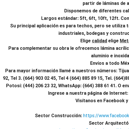
partir de láminas de 
Disponemos de diferentes calib
Largos estándar: 5ft, 6ft, 10ft, 12ft. Co
Su principal aplicación es para techos, pero se utiliz
industriales, bodegas y constru
Elige
calidad
elige
Meta
Para complementar su obra le ofrecemos
lámina acríli
aluminio e inoxida
Envíos a todo Méx
Para mayor información llamé a nuestros números: Tijua
92, Tel 3. (664) 903 02 45, Tel 4 (664) 885 89 15, Tel.
(664)8
Potosí: (444) 206 23 32, WhatsApp:
(664) 388 61 41.
O env
Ingrese a nuestra página de Internet:
Visítanos en Facebook y 
Sector Construcción:
https://www.facebook
Sector Arquitectó