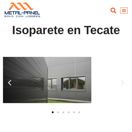
Isoparete en Tecate