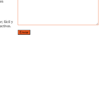
 en
e; fácil y
uctivas.