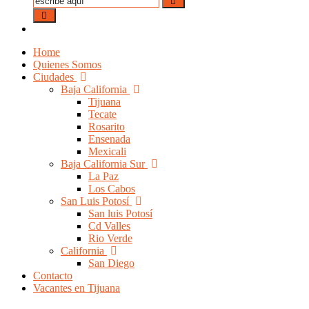
Home
Quienes Somos
Ciudades
Baja California
Tijuana
Tecate
Rosarito
Ensenada
Mexicali
Baja California Sur
La Paz
Los Cabos
San Luis Potosí
San luis Potosí
Cd Valles
Rio Verde
California
San Diego
Contacto
Vacantes en Tijuana