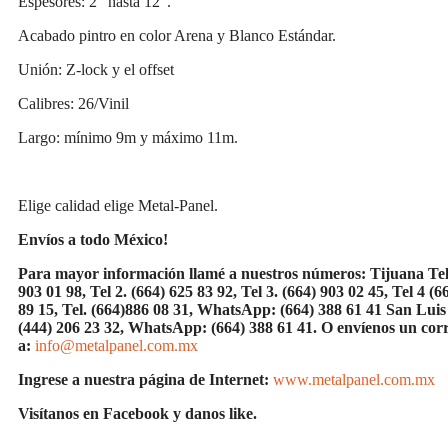
Espesores: 2” hasta 12”.
Acabado pintro en color Arena y Blanco Estándar.
Unión: Z-lock y el offset
Calibres: 26/Vinil
Largo: mínimo 9m y máximo 11m.
Elige calidad elige Metal-Panel.
Envíos a todo México!
Para mayor información llamé a nuestros números: Tijuana Tel
903 01 98, Tel 2. (664) 625 83 92, Tel 3. (664) 903 02 45, Tel 4 (6
89 15, Tel.
(664)886
08 31, WhatsApp: (664) 388 61 41 San Luis 
(444) 206 23 32, WhatsApp:
(664) 388 61 41.
O envíenos un cor
a:
info@metalpanel.com.mx
Ingrese a nuestra página de Internet:
www.metalpanel.com.mx
Visítanos en Facebook y danos like.