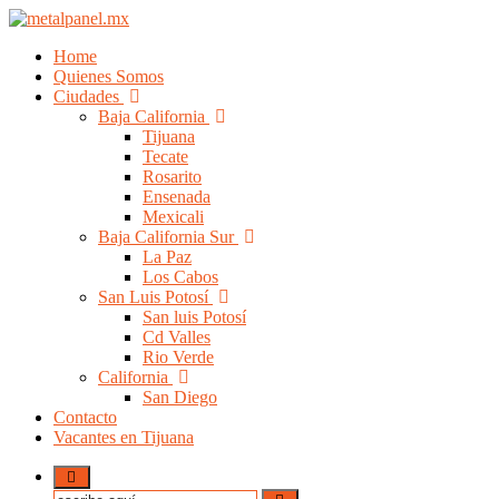
Home
Quienes Somos
Ciudades
Baja California
Tijuana
Tecate
Rosarito
Ensenada
Mexicali
Baja California Sur
La Paz
Los Cabos
San Luis Potosí
San luis Potosí
Cd Valles
Rio Verde
California
San Diego
Contacto
Vacantes en Tijuana