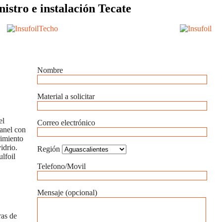
istro e instalación Tecate
Nombre
Material a solicitar
el
Correo electrónico
panel con
rimiento
idrio.
Región
lfoil
Telefono/Movil
Mensaje (opcional)
ras de