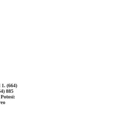
 1.
(664)
64) 885
Potosí:
reo