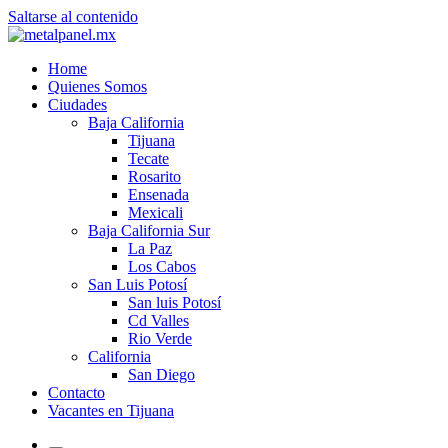
Saltarse al contenido
Home
Quienes Somos
Ciudades
Baja California
Tijuana
Tecate
Rosarito
Ensenada
Mexicali
Baja California Sur
La Paz
Los Cabos
San Luis Potosí
San luis Potosí
Cd Valles
Rio Verde
California
San Diego
Contacto
Vacantes en Tijuana