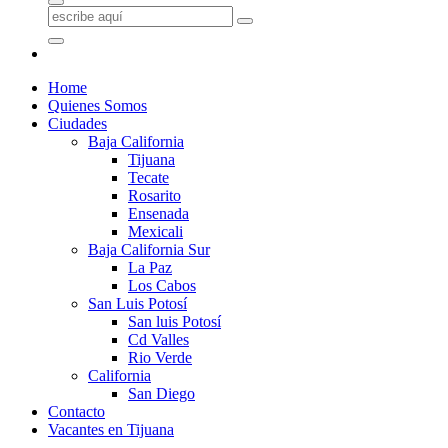
Home
Quienes Somos
Ciudades
Baja California
Tijuana
Tecate
Rosarito
Ensenada
Mexicali
Baja California Sur
La Paz
Los Cabos
San Luis Potosí
San luis Potosí
Cd Valles
Rio Verde
California
San Diego
Contacto
Vacantes en Tijuana