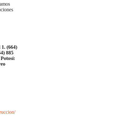
ntamos
uciones
 1.
(664)
64) 885
Potosí:
reo
ruccion/