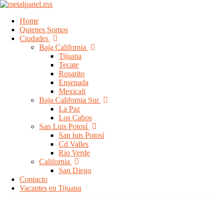
Fachadas arquitectónicas en Mexicali vent
Home
Quienes Somos
Ciudades
Baja California
Tijuana
Tecate
Rosarito
Ensenada
Mexicali
Baja California Sur
La Paz
Los Cabos
San Luis Potosí
Ponemos a su disposición la venta e instalación de Fachadas Arquite
San luis Potosí
de diferentes tipos:
Cd Valles
Rio Verde
Tipos de Fachadas:
California
San Diego
Fachadas Metálicas Lisas Junta Alzada
Contacto
Fachadas Metálicas Lisas Junta Plana
Vacantes en Tijuana
Fachadas Metálicas corrugadas
Fachadas Metálicas perforadas
Fachadas Traslucidas