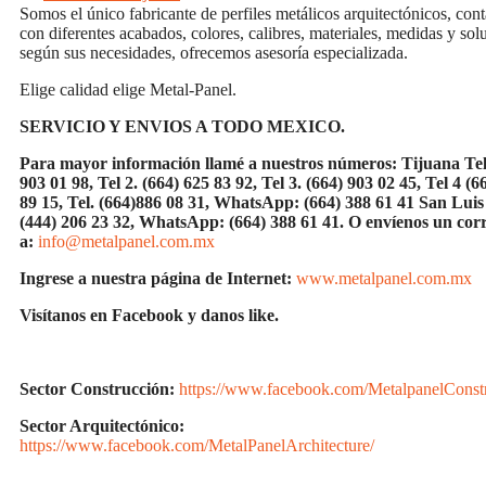
Somos el único fabricante de perfiles metálicos arquitectónicos, co
con diferentes acabados, colores, calibres, materiales, medidas y sol
según sus necesidades, ofrecemos asesoría especializada.
Elige calidad elige Metal-Panel.
SERVICIO Y ENVIOS A TODO MEXICO.
Para mayor información llamé a nuestros números: Tijuana Tel
903 01 98, Tel 2. (664) 625 83 92, Tel 3. (664) 903 02 45, Tel 4 (6
89 15, Tel.
(664)886
08 31, WhatsApp: (664) 388 61 41 San Luis 
(444) 206 23 32, WhatsApp:
(664) 388 61 41.
O envíenos un cor
a:
info@metalpanel.com.mx
Ingrese a nuestra página de Internet:
www.metalpanel.com.mx
Visítanos en Facebook y danos like.
Sector Construcción:
https://www.facebook.com/MetalpanelConst
Sector Arquitectónico:
https://www.facebook.com/MetalPanelArchitecture/