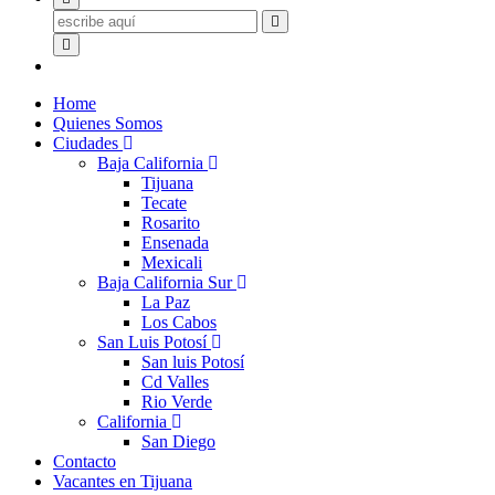
Home
Quienes Somos
Ciudades
Baja California
Tijuana
Tecate
Rosarito
Ensenada
Mexicali
Baja California Sur
La Paz
Los Cabos
San Luis Potosí
San luis Potosí
Cd Valles
Rio Verde
California
San Diego
Contacto
Vacantes en Tijuana