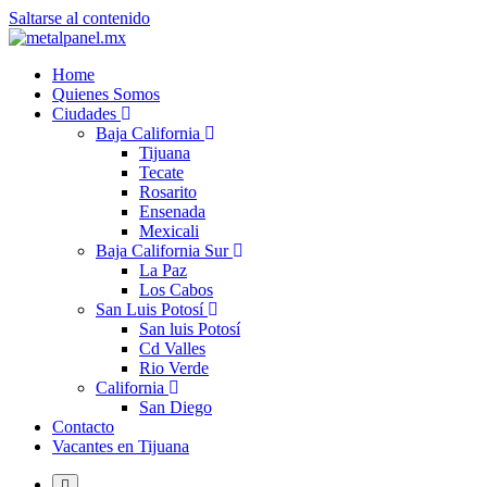
Saltarse al contenido
Home
Quienes Somos
Ciudades
Baja California
Tijuana
Tecate
Rosarito
Ensenada
Mexicali
Baja California Sur
La Paz
Los Cabos
San Luis Potosí
San luis Potosí
Cd Valles
Rio Verde
California
San Diego
Contacto
Vacantes en Tijuana