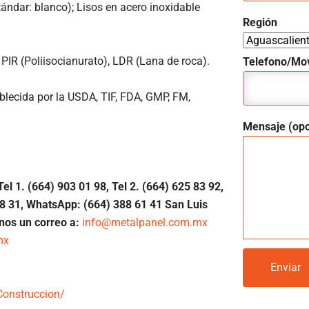
tándar: blanco); Lisos en acero inoxidable
Región
 PIR (Poliisocianurato), LDR (Lana de roca).
Telefono/Mov
blecida por la USDA, TIF, FDA, GMP, FM,
Mensaje (opc
Tel 1.
(664) 903 01 98, Tel 2. (664) 625 83 92,
8 31, WhatsApp: (664) 388 61 41 San Luis
nos un correo a:
info@metalpanel.com.mx
mx
onstruccion/