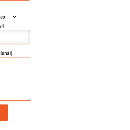
il
ional)