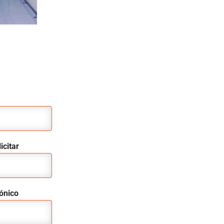
icitar
rónico