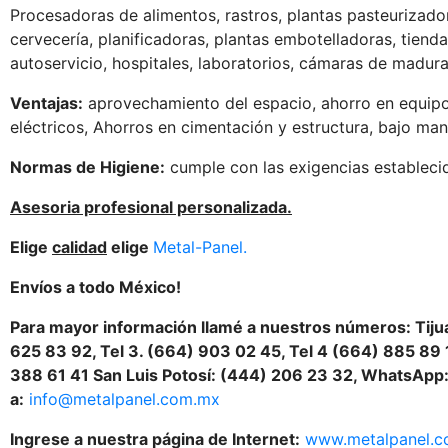
Procesadoras de alimentos, rastros, plantas pasteurizado
cervecería, planificadoras, plantas embotelladoras, tiend
autoservicio, hospitales, laboratorios, cámaras de madur
Ventajas:
aprovechamiento del espacio, ahorro en equipo
eléctricos, Ahorros en cimentación y estructura, bajo man
Normas de Higiene:
cumple con las exigencias establecid
Asesoria profesional personalizada.
Elige
calidad
elige
Metal-Panel.
Envíos a todo México!
Para mayor información llamé a nuestros números: Tijua
625 83 92, Tel 3. (664) 903 02 45, Tel 4 (664) 885 89 
388 61 41 San Luis Potosí: (444) 206 23 32, WhatsApp
a:
info@metalpanel.com.mx
Ingrese a nuestra página de Internet:
www.metalpanel.