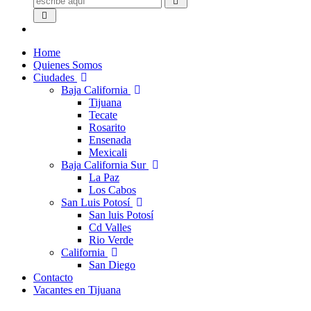
Home
Quienes Somos
Ciudades
Baja California
Tijuana
Tecate
Rosarito
Ensenada
Mexicali
Baja California Sur
La Paz
Los Cabos
San Luis Potosí
San luis Potosí
Cd Valles
Rio Verde
California
San Diego
Contacto
Vacantes en Tijuana