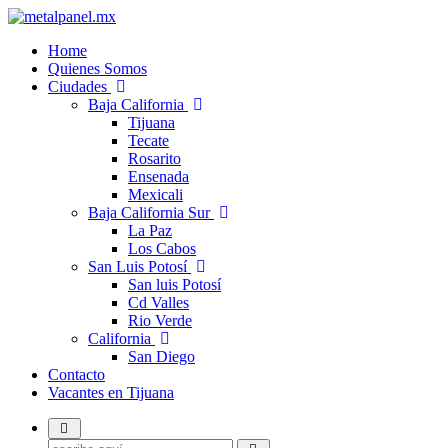
Home
Quienes Somos
Ciudades
Baja California
Tijuana
Tecate
Rosarito
Ensenada
Mexicali
Baja California Sur
La Paz
Los Cabos
San Luis Potosí
San luis Potosí
Cd Valles
Rio Verde
California
San Diego
Contacto
Vacantes en Tijuana