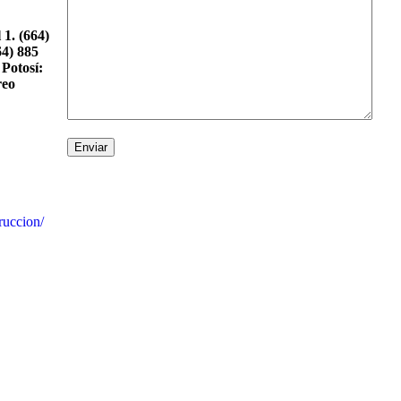
 1.
(664)
64) 885
Potosí:
reo
ruccion/