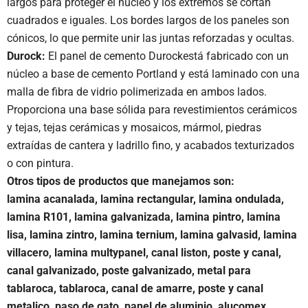
largos para proteger el núcleo y los extremos se cortan
cuadrados e iguales. Los bordes largos de los paneles son
cónicos, lo que permite unir las juntas reforzadas y ocultas.
Durock:
El panel de cemento Durockestá fabricado con un
núcleo a base de cemento Portland y está laminado con una
malla de fibra de vidrio polimerizada en ambos lados.
Proporciona una base sólida para revestimientos cerámicos
y tejas, tejas cerámicas y mosaicos, mármol, piedras
extraídas de cantera y ladrillo fino, y acabados texturizados
o con pintura.
Otros tipos de productos que manejamos son:
lamina acanalada, lamina rectangular, lamina ondulada,
lamina R101, lamina galvanizada, lamina pintro, lamina
lisa, lamina zintro, lamina ternium, lamina galvasid, lamina
villacero, lamina multypanel, canal liston, poste y canal,
canal galvanizado, poste galvanizado, metal para
tablaroca, tablaroca, canal de amarre, poste y canal
metalico, paso de gato, panel de aluminio, alucomex,