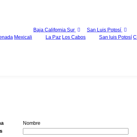
Baja California Sur
San Luis Potosí
enada
Mexicali
La Paz
Los Cabos
San luis Potosí
C
ELECTRICA EN ENSENADA
na
Nombre
es