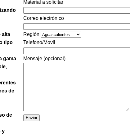
Material a solicitar
tizando
Correo electrónico
 alta
Región
o tipo
Telefono/Movil
ia gama
Mensaje (opcional)
le,
erentes
nes de
e
eso de
 y