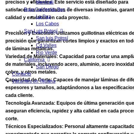
precisos y eficientes. Este servicio está diseñado para
Mexicali
Baja California Sur
satisfacer las necesidades de diversas industrias, garan
La Paz
calidad y exactitud en cada proyecto.
Los Cabos
San Luis Potosí
Precisión y Exactitud: Utilizamos guillotinas eléctricas de
San luis Potosí
precisión que garantizan cortes limpios y exactos en tod
Cd Valles
de láminas metálicas.
Rio Verde
Variedad de Materiales: Capacidad para cortar una ampl
California
de materiales, incluyendo acero, aluminio, acero inoxidab
San Diego
cobre, y otros metales.
Contacto
Capacidad de Corte: Capaces de manejar láminas de dif
Vacantes en Tijuana
espesores y tamaños, adaptándonos a las especificacio
cada cliente.
Tecnología Avanzada: Equipos de última generación qu
aseguran eficiencia, rapidez y alta calidad en cada proc
corte.
Técnicos Especializados: Personal altamente capacitado