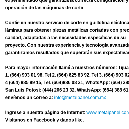
experimentado que garantiza la correcta configuración y
operación de las máquinas de corte.
Confíe en nuestro servicio de corte en guillotina eléctric
láminas para obtener piezas metálicas cortadas con prec
calidad, adaptadas a las necesidades específicas de su
proyecto. Con nuestra experiencia y tecnología avanzad
garantizamos resultados que superarán sus expectativa
Para mayor información llamé a nuestros números: Tijua
1. (664) 903 01 98, Tel 2. (664) 625 83 92, Tel 3. (664) 903 0
4 (664) 885 89 15, Tel. (664)886 08 31, WhatsApp: (664) 38
San Luis Potosí: (444) 206 23 32, WhatsApp: (664) 388 61
envíenos un correo a:
info@metalpanel.com.mx
Ingrese a nuestra página de Internet:
www.metalpanel.co
Visítanos en Facebook y danos like.