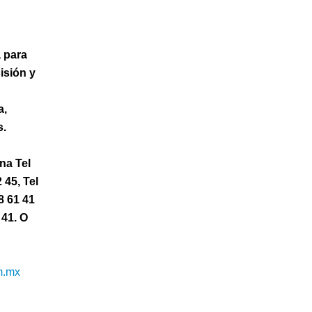
a para
isión y
a,
s.
na Tel
2 45, Tel
8 61 41
 41. O
m.mx