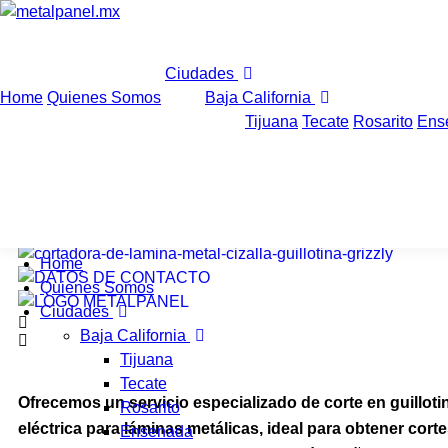
Ciudades
Home
Quienes Somos
Baja California
Tijuana
Tecate
Rosarito
Ens
CORTE EN GUILLOTINA 
Home
Quienes Somos
Ciudades
Baja California
Tijuana
Tecate
Ofrecemos un servicio especializado de corte en guilloti
Rosarito
eléctrica para láminas metálicas, ideal para obtener cort
Ensenada