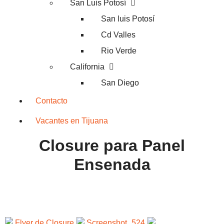
San Luis Potosí
San luis Potosí
Cd Valles
Rio Verde
California
San Diego
Contacto
Vacantes en Tijuana
Closure para Panel
Ensenada