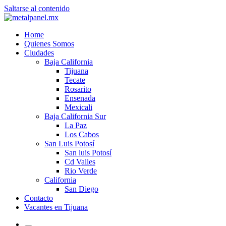
Saltarse al contenido
Home
Quienes Somos
Ciudades
Baja California
Tijuana
Tecate
Rosarito
Ensenada
Mexicali
Baja California Sur
La Paz
Los Cabos
San Luis Potosí
San luis Potosí
Cd Valles
Rio Verde
California
San Diego
Contacto
Vacantes en Tijuana