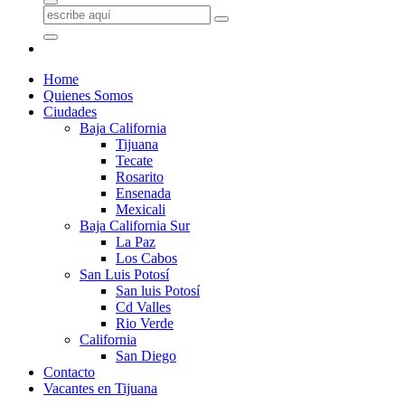
Home
Quienes Somos
Ciudades
Baja California
Tijuana
Tecate
Rosarito
Ensenada
Mexicali
Baja California Sur
La Paz
Los Cabos
San Luis Potosí
San luis Potosí
Cd Valles
Rio Verde
California
San Diego
Contacto
Vacantes en Tijuana