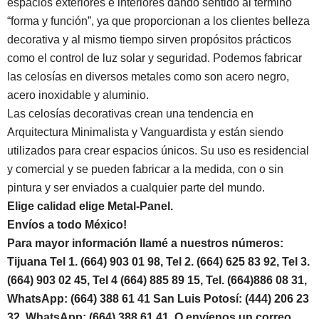
espacios exteriores e interiores dando sentido al término
“forma y función”, ya que proporcionan a los clientes belleza
decorativa y al mismo tiempo sirven propósitos prácticos
como el control de luz solar y seguridad. Podemos fabricar
las celosías en diversos metales como son acero negro,
acero inoxidable y aluminio.
Las celosías decorativas crean una tendencia en
Arquitectura Minimalista y Vanguardista y están siendo
utilizados para crear espacios únicos. Su uso es residencial
y comercial y se pueden fabricar a la medida, con o sin
pintura y ser enviados a cualquier parte del mundo.
Elige calidad elige Metal-Panel.
Envíos a todo México!
Para mayor información llamé a nuestros números:
Tijuana Tel 1.
(664) 903 01 98, Tel 2. (664) 625 83 92, Tel 3.
(664) 903 02 45, Tel 4 (664) 885 89 15, Tel.
(664)886
08 31,
WhatsApp: (664) 388 61 41 San Luis Potosí: (444) 206 23
32, WhatsApp:
(664) 388 61 41.
O envíenos un correo