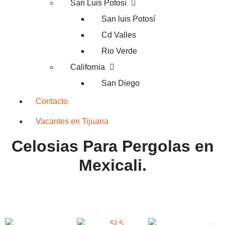
San Luis Potosí
San luis Potosí
Cd Valles
Rio Verde
California
San Diego
Contacto
Vacantes en Tijuana
Celosias Para Pergolas en
Mexicali.