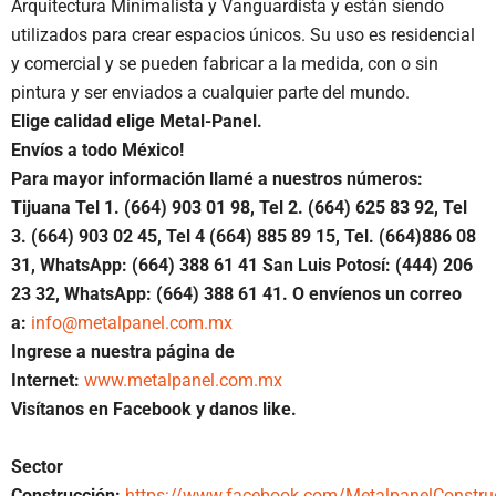
Arquitectura Minimalista y Vanguardista y están siendo
utilizados para crear espacios únicos. Su uso es residencial
y comercial y se pueden fabricar a la medida, con o sin
pintura y ser enviados a cualquier parte del mundo.
Elige calidad elige Metal-Panel.
Envíos a todo México!
Para mayor información llamé a nuestros números:
Tijuana Tel 1.
(664) 903 01 98, Tel 2. (664) 625 83 92, Tel
3. (664) 903 02 45, Tel 4 (664) 885 89 15, Tel.
(664)886
08
31, WhatsApp: (664) 388 61 41 San Luis Potosí: (444) 206
23 32, WhatsApp:
(664) 388 61 41.
O envíenos un correo
a:
info@metalpanel.com.mx
Ingrese a nuestra página de
Internet:
www.metalpanel.com.mx
Visítanos en Facebook y danos like.
Sector
Construcción:
https://www.facebook.com/MetalpanelConstru