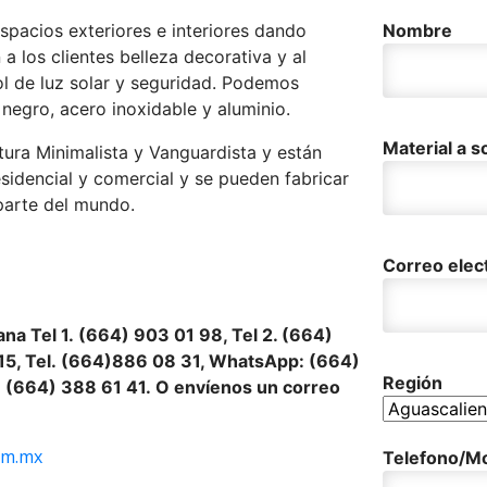
espacios exteriores e interiores dando
Nombre
a los clientes belleza decorativa y al
l de luz solar y seguridad. Podemos
negro, acero inoxidable y aluminio.
Material a so
tura Minimalista y Vanguardista y están
esidencial y comercial y se pueden fabricar
 parte del mundo.
Correo elec
na Tel 1.
(664) 903 01 98, Tel 2. (664)
15, Tel.
(664)886
08 31, WhatsApp: (664)
Región
:
(664) 388 61 41.
O envíenos un correo
om.mx
Telefono/Mo