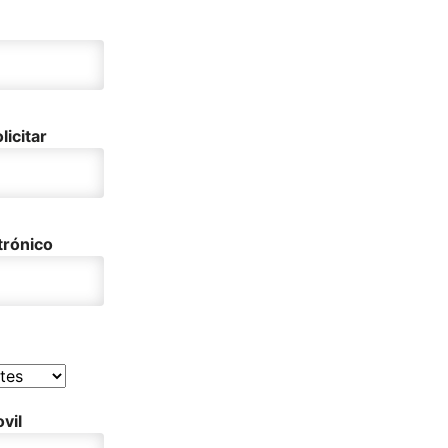
licitar
trónico
vil