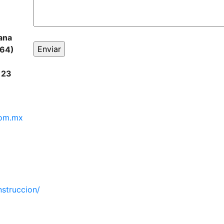
ana
664)
 23
com.mx
struccion/