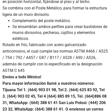
en posición horizontal, fijándose al piso y al techo.
Se combina con el Poste Metálico, para formar la estructura
ligera de un muro divisorio.
Complemento del poste metálico.
Se ensamblan ambos perfiles para crear bastidores de
muros divisorios, pecheras, cajillos y elementos
estéticos.
Rolado en frío, fabricado con acero galvanizado
anticorrosivo, el cual cumple las normas ASTM A466 / A525
/ 754 / 792 / A457 / G87 / B117 / A528 / A90 / A526,
además de cumplir con lo especificado en la designación
ASTM C 645
Envíos a todo México!
Para mayor información llamé a nuestros números:
Tijuana Tel 1.
(664) 903 01 98, Tel 2. (664) 625 83 92, Tel
3. (664) 903 02 45, Tel 4 (664) 885 89 15, Tel.
(664)886
08
31, WhatsApp: (664) 388 61 41 San Luis Potosí: (444) 206
23 32, WhatsApp:
(664) 388 61 41.
O envíenos un correo