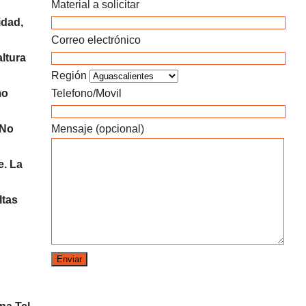
Material a solicitar
idad,
Correo electrónico
altura
Región
mo
Telefono/Movil
 No
Mensaje (opcional)
e. La
ltas