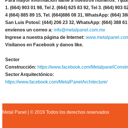
Para mayor información llamé a nuestros números: Tijua
1.
(664) 903 01 98, Tel 2. (664) 625 83 92, Tel 3. (664) 903 02
4 (664) 885 89 15, Tel.
(664)886 08 31, WhatsApp: (664) 38
San Luis Potosí: (444) 206 23 32, WhatsApp: (664) 388 61
envíenos un correo a:
info@metalpanel.com.mx
Ingrese a nuestra página de Internet:
www.metalpanel.co
Visítanos en Facebook y danos like.
Sector
Construcción:
https://www.facebook.com/MetalpanelConstr
Sector Arquitectónico:
https://www.facebook.com/MetalPanelArchitecture/
Metal Panel | © 2019 Todos los derechos reservados