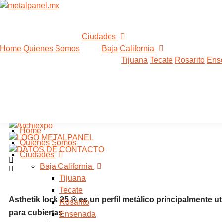
Ciudades
Home
Quienes Somos
Baja California
Tijuana
Tecate
Rosarito
Ens
Asthetik Lock 25 en Rio Ve
Home
Quienes Somos
Ciudades
Baja California
Tijuana
Tecate
Asthetik lock 25 ® es un perfil metálico principalmente ut
Rosarito
para cubiertas
Ensenada