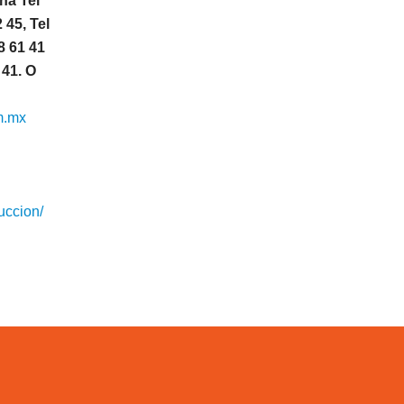
na Tel
 45, Tel
8 61 41
 41. O
m.mx
uccion/