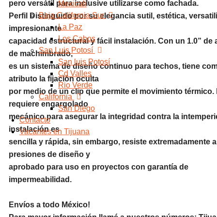
pero versátil para inclusive utilizarse como fachada.
Mexicali
Baja California Sur
Perfil Distinguido por su elegancia sutil, estética, versatil
La Paz
impresionante
Los Cabos
capacidad estructural y fácil instalación. Con un 1.0” de 
San Luis Potosí
de machimbrado,
San luis Potosí
es un sistema de diseño continuo para techos, tiene co
Cd Valles
atributo la fijación oculta
Rio Verde
por medio de un clip que permite el movimiento térmico.
California
requiere engargolado
San Diego
mecánico para asegurar la integridad contra la intemperi
Contacto
instalación es
Vacantes en Tijuana
sencilla y rápida, sin embargo, resiste extremadamente a
presiones de diseño y
aprobado para uso en proyectos con garantía de
impermeabilidad.
Envíos a todo México!