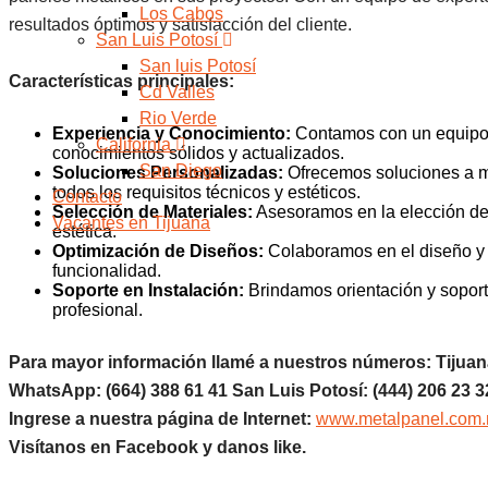
Los Cabos
resultados óptimos y satisfacción del cliente.
San Luis Potosí
San luis Potosí
Características principales:
Cd Valles
Rio Verde
Experiencia y Conocimiento:
Contamos con un equipo d
California
conocimientos sólidos y actualizados.
San Diego
Soluciones Personalizadas:
Ofrecemos soluciones a m
todos los requisitos técnicos y estéticos.
Contacto
Selección de Materiales:
Asesoramos en la elección de l
Vacantes en Tijuana
estética.
Optimización de Diseños:
Colaboramos en el diseño y p
funcionalidad.
Soporte en Instalación:
Brindamos orientación y soport
profesional.
Para mayor información llamé a nuestros números: Tijuana
WhatsApp: (664) 388 61 41 San Luis Potosí: (444) 206 23 3
Ingrese a nuestra página de Internet:
www.metalpanel.com
Visítanos en Facebook y danos like.