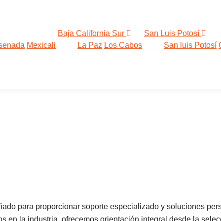
Baja California Sur
San Luis Potosí
senada
Mexicali
La Paz
Los Cabos
San luis Potosí
ENSENADA.
ñado para proporcionar soporte especializado y soluciones pers
en la industria, ofrecemos orientación integral desde la selecc