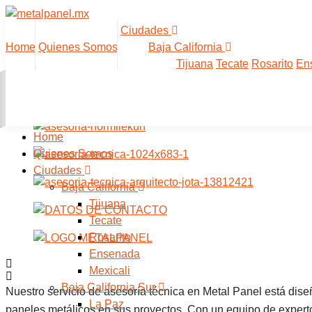
Saltarse
al
Ciudades
contenido
Home
Quienes Somos
Baja California
Tijuana
Tecate
Rosarito
En
ASESORÍA TÉCNICA EN 
Home
Quienes Somos
Ciudades
Baja California
Tijuana
Tecate
Rosarito
Ensenada
Mexicali
Baja California Sur
Nuestro servicio de asesoría técnica en Metal Panel está dise
La Paz
paneles metálicos en sus proyectos. Con un equipo de expertos 