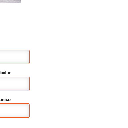
icitar
rónico