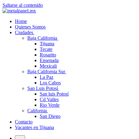
Saltarse al contenido
Home
Quienes Somos
Ciudades
Baja California
Tijuana
Tecate
Rosarito
Ensenada
Mexicali
Baja California Sur
La Paz
Los Cabos
San Luis Potosí
San luis Potosí
Cd Valles
Rio Verde
California
San Diego
Contacto
Vacantes en Tijuana