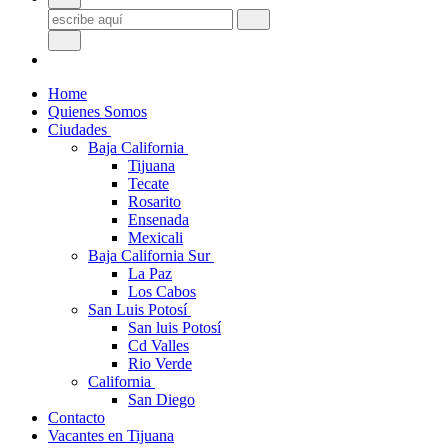
Home
Quienes Somos
Ciudades
Baja California
Tijuana
Tecate
Rosarito
Ensenada
Mexicali
Baja California Sur
La Paz
Los Cabos
San Luis Potosí
San luis Potosí
Cd Valles
Rio Verde
California
San Diego
Contacto
Vacantes en Tijuana