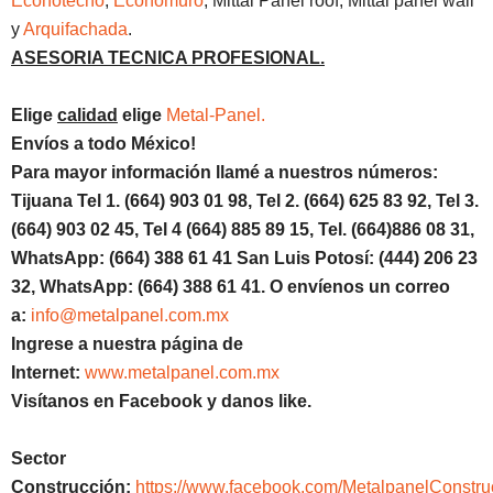
Econotecho
,
Economuro
, Mittal Panel roof, Mittal panel wall
y
Arquifachada
.
ASESORIA TECNICA PROFESIONAL.
Elige
calidad
elige
Metal-Panel.
Envíos a todo México!
Para mayor información llamé a nuestros números:
Tijuana Tel 1.
(664) 903 01 98, Tel 2. (664) 625 83 92, Tel 3.
(664) 903 02 45, Tel 4 (664) 885 89 15, Tel.
(664)886
08 31,
WhatsApp: (664) 388 61 41 San Luis Potosí: (444) 206 23
32, WhatsApp:
(664) 388 61 41.
O envíenos un correo
a:
info@metalpanel.com.mx
Ingrese a nuestra página de
Internet:
www.metalpanel.com.mx
Visítanos en Facebook y danos like.
Sector
Construcción:
https://www.facebook.com/MetalpanelConstru